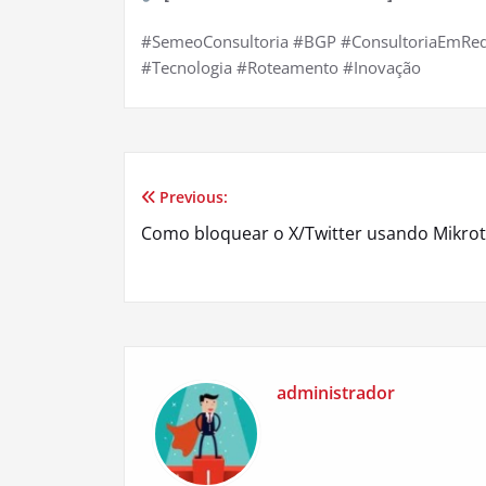
#SemeoConsultoria #BGP #ConsultoriaEmRe
#Tecnologia #Roteamento #Inovação
Previous:
Navegação
Como bloquear o X/Twitter usando Mikrot
de
Post
administrador