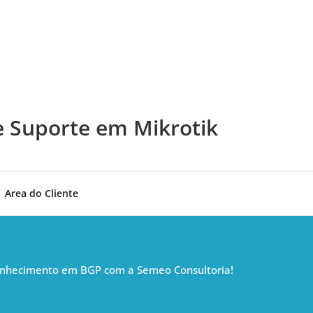
e Suporte em Mikrotik
Area do Cliente
onhecimento em BGP com a Semeo Consultoria!