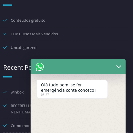
Conteúdos gratuito
TOP Cursos Mais Vendidos
Uncategorized
Recent Posts
Olá tudo bem se for
emergência conte conosco !
winbox
08:27
RECEBEU UMA NOTIFICAÇÃO DA FENINFRA? NÃO TOME
NENHUMA DECISÃO POR PRESSÃO.
Como montar um provedor com a Starlink? Passo a passo!