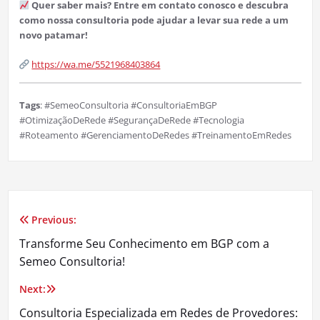
Quer saber mais? Entre em contato conosco e descubra
como nossa consultoria pode ajudar a levar sua rede a um
novo patamar!
https://wa.me/5521968403864
Tags
: #SemeoConsultoria #ConsultoriaEmBGP
#OtimizaçãoDeRede #SegurançaDeRede #Tecnologia
#Roteamento #GerenciamentoDeRedes #TreinamentoEmRedes
Previous:
Navegação
Transforme Seu Conhecimento em BGP com a
de
Semeo Consultoria!
Post
Next:
Consultoria Especializada em Redes de Provedores: