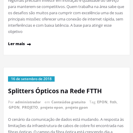
regionais precisam investir em inovação e qualidade do serviço
para manterem-se competitivos. Quem trabalha na área sabe que
os desafios são muitos para cumprir com excelência uma de suas
principais missões: oferecer uma conexão de internet rápida, sem
interferências e com baixa latência. A base para atingir esse
objetivo
Ler mais
16 de setembro de 2018
Splitters Ópticos na Rede FTTH
Por
administrador
em
Conteúdos gratuito
Tag
EPON
,
ftth
,
GPON
,
PROJETO
,
projeto epon
,
projeto gpon
O cenário da comunicação de dados está mudando. A resposta às
limitações da infraestrutura de cabos de cobre foi encontrada nas
fibras ópticas. O campo da fibra óptica está crescendo dia a