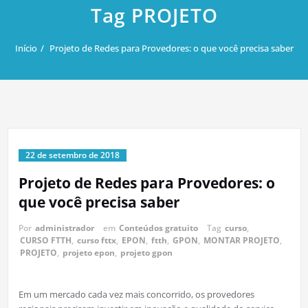
Tag PROJETO
Início
Projeto de Redes para Provedores: o que você precisa saber
22 de setembro de 2018
Projeto de Redes para Provedores: o
que você precisa saber
Por
administrador
em
Conteúdos gratuito
Tag
curso
,
CURSO FTTH
,
curso fttx
,
EPON
,
ftth
,
GPON
,
MONTAR PROJETO
,
PROJETO
,
projeto epon
,
projeto gpon
Em um mercado cada vez mais concorrido, os provedores