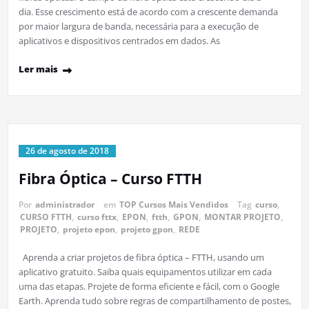
dia. Esse crescimento está de acordo com a crescente demanda
por maior largura de banda, necessária para a execução de
aplicativos e dispositivos centrados em dados. As
Ler mais
26 de agosto de 2018
Fibra Óptica – Curso FTTH
Por
administrador
em
TOP Cursos Mais Vendidos
Tag
curso
,
CURSO FTTH
,
curso fttx
,
EPON
,
ftth
,
GPON
,
MONTAR PROJETO
,
PROJETO
,
projeto epon
,
projeto gpon
,
REDE
Aprenda a criar projetos de fibra óptica – FTTH, usando um
aplicativo gratuito. Saiba quais equipamentos utilizar em cada
uma das etapas. Projete de forma eficiente e fácil, com o Google
Earth. Aprenda tudo sobre regras de compartilhamento de postes,