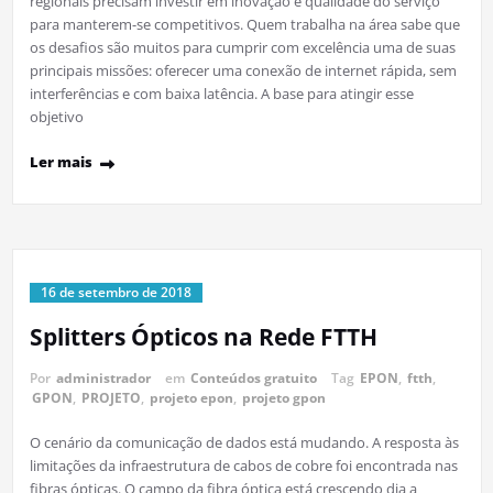
regionais precisam investir em inovação e qualidade do serviço
para manterem-se competitivos. Quem trabalha na área sabe que
os desafios são muitos para cumprir com excelência uma de suas
principais missões: oferecer uma conexão de internet rápida, sem
interferências e com baixa latência. A base para atingir esse
objetivo
Ler mais
16 de setembro de 2018
Splitters Ópticos na Rede FTTH
Por
administrador
em
Conteúdos gratuito
Tag
EPON
,
ftth
,
GPON
,
PROJETO
,
projeto epon
,
projeto gpon
O cenário da comunicação de dados está mudando. A resposta às
limitações da infraestrutura de cabos de cobre foi encontrada nas
fibras ópticas. O campo da fibra óptica está crescendo dia a