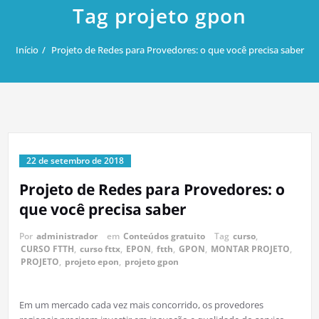
Tag projeto gpon
Início
Projeto de Redes para Provedores: o que você precisa saber
22 de setembro de 2018
Projeto de Redes para Provedores: o
que você precisa saber
Por
administrador
em
Conteúdos gratuito
Tag
curso
,
CURSO FTTH
,
curso fttx
,
EPON
,
ftth
,
GPON
,
MONTAR PROJETO
,
PROJETO
,
projeto epon
,
projeto gpon
Em um mercado cada vez mais concorrido, os provedores