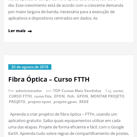
dia. Esse crescimento está de acordo com a crescente demanda
por maior largura de banda, necessária para a execução de
aplicativos e dispositivos centrados em dados. As
Ler mais
26 de agosto de 2018
Fibra Óptica – Curso FTTH
Por
administrador
em
TOP Cursos Mais Vendidos
Tag
curso
,
CURSO FTTH
,
curso fttx
,
EPON
,
ftth
,
GPON
,
MONTAR PROJETO
,
PROJETO
,
projeto epon
,
projeto gpon
,
REDE
Aprenda a criar projetos de fibra óptica – FTTH, usando um
aplicativo gratuito. Saiba quais equipamentos utilizar em cada
uma das etapas. Projete de forma eficiente e fácil, com o Google
Earth. Aprenda tudo sobre regras de compartilhamento de postes,