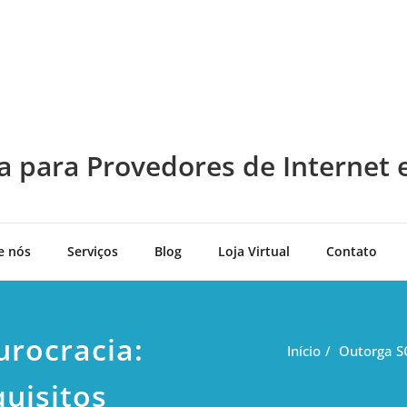
a para Provedores de Internet 
e nós
Serviços
Blog
Loja Virtual
Contato
rocracia:
Início
Outorga SC
quisitos