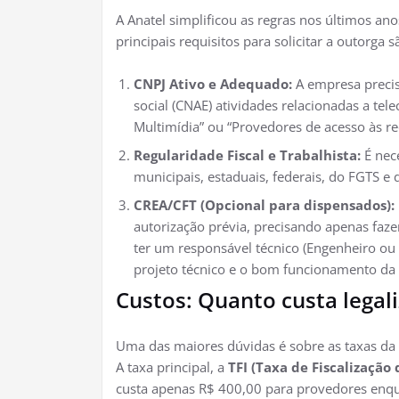
A Anatel simplificou as regras nos últimos an
principais requisitos para solicitar a outorga s
CNPJ Ativo e Adequado:
A empresa precisa
social (CNAE) atividades relacionadas a t
Multimídia” ou “Provedores de acesso às r
Regularidade Fiscal e Trabalhista:
É nece
municipais, estaduais, federais, do FGTS e 
CREA/CFT (Opcional para dispensados):
autorização prévia, precisando apenas faze
ter um responsável técnico (Engenheiro ou 
projeto técnico e o bom funcionamento da 
Custos: Quanto custa legali
Uma das maiores dúvidas é sobre as taxas da A
A taxa principal, a
TFI (Taxa de Fiscalização 
custa apenas R$ 400,00 para provedores enqu