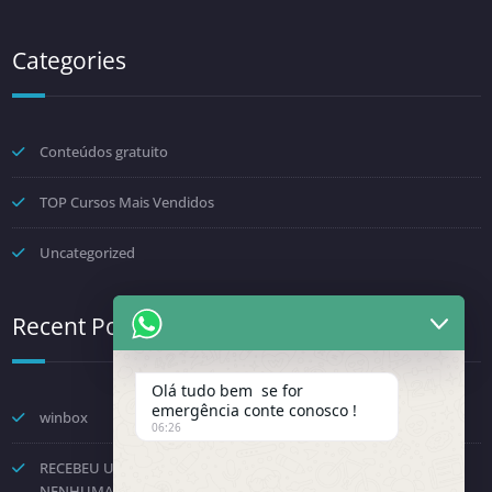
Categories
Conteúdos gratuito
TOP Cursos Mais Vendidos
Uncategorized
Recent Posts
Olá tudo bem se for
emergência conte conosco !
winbox
06:26
RECEBEU UMA NOTIFICAÇÃO DA FENINFRA? NÃO TOME
NENHUMA DECISÃO POR PRESSÃO.