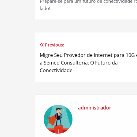
Prepare-se para um futuro de conectividade r
lado!
Previous:
Navegação
Migre Seu Provedor de Internet para 10G
de
a Semeo Consultoria: O Futuro da
Conectividade
Post
administrador