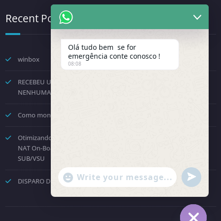
Recent Posts
Olá tudo bem se for
emergência conte conosco !
winbox
08:08
RECEBEU UMA NOTIFICAÇÃO DA FENINFRA? NÃO TOME
NENHUMA DECISÃO POR PRESSÃO.
Como montar um provedor com a Starlink? Passo a passo!
Otimizando o Roteamento e Processamento: Como Desabilitar o
NAT On-Board no Huawei NE8000 e Direcionar para a Placa
SUB/VSU
"+chaty_settings.lang.emoji_picker+"
undefined
DISPARO DE COBRANÇAS – API OFICIAL WHATSAPP
WhatsApp Message