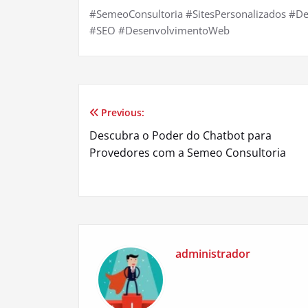
#SemeoConsultoria #SitesPersonalizados #D
#SEO #DesenvolvimentoWeb
Previous:
Navegação
Descubra o Poder do Chatbot para
de
Provedores com a Semeo Consultoria
Post
administrador