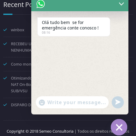
Recent Posts
Olá tudo bem se for
emergência conte conosco !
winbox
08:16
RECEBEU UMA NOTIFICAÇÃO DA FENINFRA? NÃO TOME
NENHUMA DECISÃO POR PRESSÃO.
Como montar um provedor com a Starlink? Passo a passo!
Otimizando o Roteamento e Processamento: Como Desabilitar o
NAT On-Board no Huawei NE8000 e Direcionar para a Placa
SUB/VSU
"+chaty_settings.lang.emoji_picker+"
undefined
DISPARO DE COBRANÇAS – API OFICIAL WHATSAPP
WhatsApp Message
Copyright © 2018 Semeo Consultoria
| Todos os direitos reservados