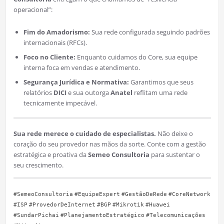
operacional”:
Fim do Amadorismo:
Sua rede configurada seguindo padrões
internacionais (RFCs).
Foco no Cliente:
Enquanto cuidamos do Core, sua equipe
interna foca em vendas e atendimento.
Segurança Jurídica e Normativa:
Garantimos que seus
relatórios
DICI
e sua outorga
Anatel
reflitam uma rede
tecnicamente impecável.
Sua rede merece o cuidado de especialistas.
Não deixe o
coração do seu provedor nas mãos da sorte. Conte com a gestão
estratégica e proativa da
Semeo Consultoria
para sustentar o
seu crescimento.
#SemeoConsultoria
#EquipeExpert
#GestãoDeRede
#CoreNetwork
#ISP
#ProvedorDeInternet
#BGP
#Mikrotik
#Huawei
#SundarPichai
#PlanejamentoEstratégico
#Telecomunicações