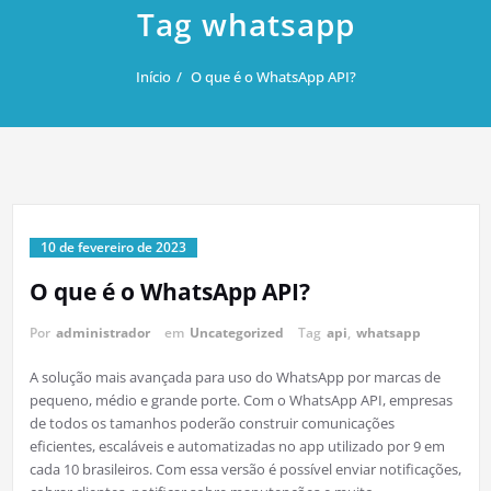
Tag whatsapp
Início
O que é o WhatsApp API?
10 de fevereiro de 2023
O que é o WhatsApp API?
Por
administrador
em
Uncategorized
Tag
api
,
whatsapp
A solução mais avançada para uso do WhatsApp por marcas de
pequeno, médio e grande porte. Com o WhatsApp API, empresas
de todos os tamanhos poderão construir comunicações
eficientes, escaláveis e automatizadas no app utilizado por 9 em
cada 10 brasileiros. Com essa versão é possível enviar notificações,