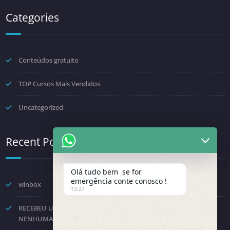
Categories
Conteúdos gratuito
TOP Cursos Mais Vendidos
Uncategorized
Recent Posts
Olá tudo bem se for
emergência conte conosco !
winbox
13:27
RECEBEU UMA NOTIFICAÇÃO DA FENINFRA? NÃO TOME
NENHUMA DECISÃO POR PRESSÃO.