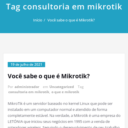
Tag consultoria em mikrotik
Início
Você sabe o que é Mikrotik?
19 de julho de 2021
Você sabe o que é Mikrotik?
Por
administrador
em
Uncategorized
Tag
consultoria em mikrotik
,
o que e mikrotik
MikroTik é um servidor baseado no kernel Linux que pode ser
instalado em um computador normal e atendido de forma
completamente estável. Na verdade, a Mikrotik é uma empresa do
LETÓNIA que iniciou seus negócios em 1995 com a venda de
roteadores wireless. Seguindo o desenvolvimento de seu trabalho,