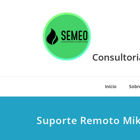
Skip
to
content
Consultori
Início
Sobr
Suporte Remoto Mik