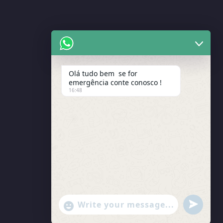
Olá tudo bem se for
emergência conte conosco !
16:48
undefined
"+chaty_settings.lang.emoji_picker+"
WhatsApp Message