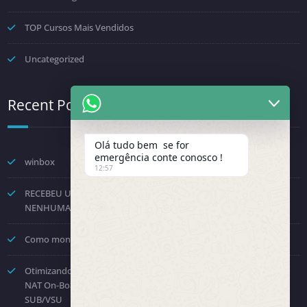
TOP Cursos Mais Vendidos
Uncategorized
Recent Posts
Olá tudo bem se for
emergência conte conosco !
winbox
12:57
RECEBEU UMA NOTIFICAÇÃO DA FENINFRA? NÃO TOME
NENHUMA DECISÃO POR PRESSÃO.
Como montar um provedor com a Starlink? Passo a passo!
Otimizando o Roteamento e Processamento: Como Desabilitar o
NAT On-Board no Huawei NE8000 e Direcionar para a Placa
SUB/VSU