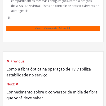
compartilham as mesmas configurações, como alocações
de VLAN (LAN virtual), listas de controle de acesso e árvores de
abrangência.
Curso Completo Mikrotik
Previous:
Navegação
Como a fibra ó​p​tica na operação de TV viabiliza
de
estabilidade no serviço
Post
Next:
Conhecimento sobre o conversor de mídia de fibra
que você deve saber