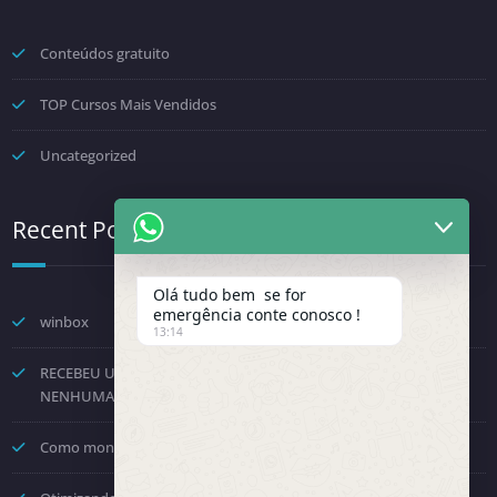
Conteúdos gratuito
TOP Cursos Mais Vendidos
Uncategorized
Recent Posts
Olá tudo bem se for
emergência conte conosco !
winbox
13:14
RECEBEU UMA NOTIFICAÇÃO DA FENINFRA? NÃO TOME
NENHUMA DECISÃO POR PRESSÃO.
Como montar um provedor com a Starlink? Passo a passo!