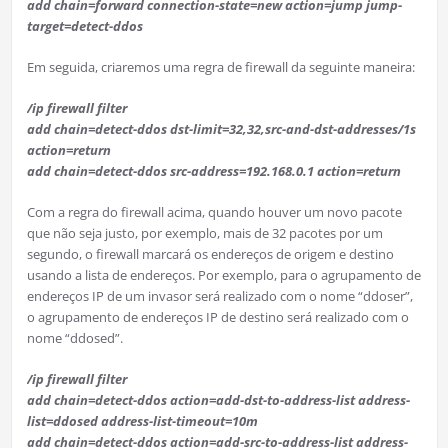
add chain=forward connection-state=new action=jump jump-
target=detect-ddos
Em seguida, criaremos uma regra de firewall da seguinte maneira:
/ip firewall filter
add chain=detect-ddos dst-limit=32,32,src-and-dst-addresses/1s
action=return
add chain=detect-ddos src-address=192.168.0.1 action=return
Com a regra do firewall acima, quando houver um novo pacote
que não seja justo, por exemplo, mais de 32 pacotes por um
segundo, o firewall marcará os endereços de origem e destino
usando a lista de endereços. Por exemplo, para o agrupamento de
endereços IP de um invasor será realizado com o nome “ddoser”,
o agrupamento de endereços IP de destino será realizado com o
nome “ddosed”.
/ip firewall filter
add chain=detect-ddos action=add-dst-to-address-list address-
list=ddosed address-list-timeout=10m
add chain=detect-ddos action=add-src-to-address-list address-