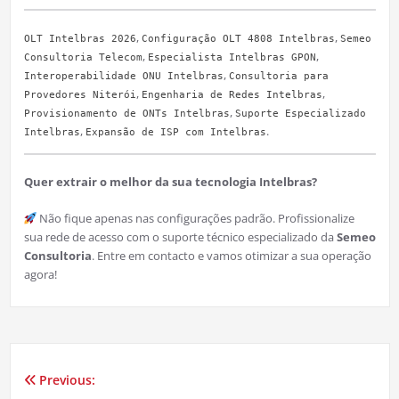
,
,
OLT Intelbras 2026
Configuração OLT 4808 Intelbras
Semeo
,
,
Consultoria Telecom
Especialista Intelbras GPON
,
Interoperabilidade ONU Intelbras
Consultoria para
,
,
Provedores Niterói
Engenharia de Redes Intelbras
,
Provisionamento de ONTs Intelbras
Suporte Especializado
,
.
Intelbras
Expansão de ISP com Intelbras
Quer extrair o melhor da sua tecnologia Intelbras?
Não fique apenas nas configurações padrão. Profissionalize
sua rede de acesso com o suporte técnico especializado da
Semeo
Consultoria
. Entre em contacto e vamos otimizar a sua operação
agora!
Previous:
Navegação