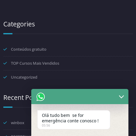
Categories
Conteúdos gratuito
TOP Cursos Mais Vendidos
Uncategorized
Recent Posts
Olá tudo bem se for
emergência conte conosco !
winbox
05:56