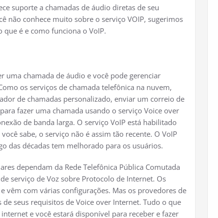
rece suporte a chamadas de áudio diretas de seu
cê não conhece muito sobre o serviço VOIP, sugerimos
 o que é e como funciona o VoIP.
zer uma chamada de áudio e você pode gerenciar
Como os serviços de chamada telefônica na nuvem,
cador de chamadas personalizado, enviar um correio de
 para fazer uma chamada usando o serviço Voice over
onexão de banda larga. O serviço VoIP está habilitado
ocê sabe, o serviço não é assim tão recente. O VoIP
ngo das décadas tem melhorado para os usuários.
lulares dependam da Rede Telefônica Pública Comutada
de serviço de Voz sobre Protocolo de Internet. Os
os e vêm com várias configurações. Mas os provedores de
 de seus requisitos de Voice over Internet. Tudo o que
 internet e você estará disponível para receber e fazer