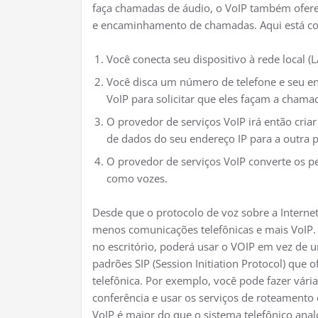
faça chamadas de áudio, o VoIP também ofere
e encaminhamento de chamadas. Aqui está co
Você conecta seu dispositivo à rede local 
Você disca um número de telefone e seu e
VoIP para solicitar que eles façam a chama
O provedor de serviços VoIP irá então cria
de dados do seu endereço IP para a outra p
O provedor de serviços VoIP converte os p
como vozes.
Desde que o protocolo de voz sobre a Interne
menos comunicações telefônicas e mais VoIP.
no escritório, poderá usar o VOIP em vez de u
padrões SIP (Session Initiation Protocol) qu
telefônica. Por exemplo, você pode fazer v
conferência e usar os serviços de roteamento 
VoIP é maior do que o sistema telefônico ana