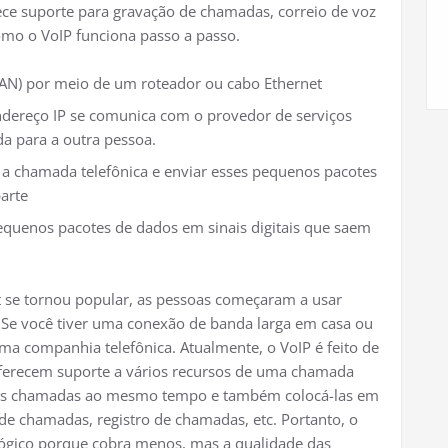
ce suporte para gravação de chamadas, correio de voz
mo o VoIP funciona passo a passo.
(LAN) por meio de um roteador ou cabo Ethernet
ndereço IP se comunica com o provedor de serviços
da para a outra pessoa.
r a chamada telefônica e enviar esses pequenos pacotes
arte
equenos pacotes de dados em sinais digitais que saem
t se tornou popular, as pessoas começaram a usar
 Se você tiver uma conexão de banda larga em casa ou
ma companhia telefônica. Atualmente, o VoIP é feito de
e oferecem suporte a vários recursos de uma chamada
árias chamadas ao mesmo tempo e também colocá-las em
de chamadas, registro de chamadas, etc. Portanto, o
lógico porque cobra menos, mas a qualidade das