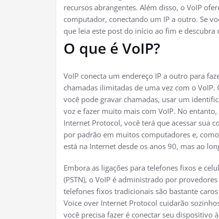
recursos abrangentes. Além disso, o VoIP ofe
computador, conectando um IP a outro. Se vo
que leia este post do início ao fim e descubra
O que é VoIP?
VoIP conecta um endereço IP a outro para fa
chamadas ilimitadas de uma vez com o VoIP. 
você pode gravar chamadas, usar um identifi
voz e fazer muito mais com VoIP. No entanto,
Internet Protocol, você terá que acessar sua c
por padrão em muitos computadores e, como v
está na Internet desde os anos 90, mas ao lo
Embora as ligações para telefones fixos e ce
(PSTN), o VoIP é administrado por provedores 
telefones fixos tradicionais são bastante car
Voice over Internet Protocol cuidarão sozinhos
você precisa fazer é conectar seu dispositivo à