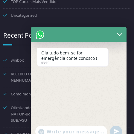
TOP Cursos Mais Vendidos
Uncategorized
Recent Posts
Olá tudo bem se for
emergência conte conosco !
winbox
03:10
RECEBEU UMA NOTIFICAÇÃO DA FENINFRA? NÃO TOME
NENHUMA DECISÃO POR PRESSÃO.
Como montar um provedor com a Starlink? Passo a passo!
Otimizando o Roteamento e Processamento: Como Desabilitar o
NAT On-Board no Huawei NE8000 e Direcionar para a Placa
SUB/VSU
"+chaty_settings.lang.emoji_picker+"
undefined