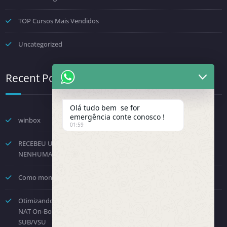
TOP Cursos Mais Vendidos
Uncategorized
Recent Posts
Olá tudo bem se for
emergência conte conosco !
winbox
01:59
RECEBEU UMA NOTIFICAÇÃO DA FENINFRA? NÃO TOME
NENHUMA DECISÃO POR PRESSÃO.
Como montar um provedor com a Starlink? Passo a passo!
Otimizando o Roteamento e Processamento: Como Desabilitar o
NAT On-Board no Huawei NE8000 e Direcionar para a Placa
SUB/VSU