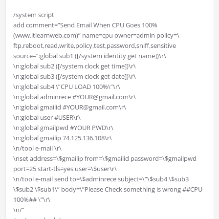
/system script
add comment=”Send Email When CPU Goes 100%
(www.itlearnweb.com)” name=cpu owner=admin policy=\
ftp,reboot,read,write,policy,test,password,sniff,sensitive
source=”:global sub1 ([/system identity get name])\r\
\n:global sub2 ([/system clock get time])\r\
\n:global sub3 ([/system clock get date])\r\
\n:global sub4 \”CPU LOAD 100%\”\r\
\n:global adminrece #
YOUR@gmail.com
\r\
\n:global gmailid #
YOUR@gmail.com
\r\
\n:global user #USER\r\
\n:global gmailpwd #YOUR PWD\r\
\n:global gmailip 74.125.136.108\r\
\n/tool e-mail \r\
\nset address=\$gmailip from=\$gmailid password=\$gmailpwd
port=25 start-tls=yes user=\$user\r\
\n/tool e-mail send to=\$adminrece subject=\”\$sub4 \$sub3
\$sub2 \$sub1\” body=\”Please Check something is wrong ##CPU
100%## \”\r\
\n/”