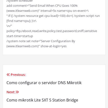
/system scheduler
add comment=”Send Email When CPU Goes 100%
(www.itlearnweb.com)” interval=5s name=cpu on-event=\
“:if ([ /system resource get cpu-load]>100) do={ /system script run
[find name=cpu]; }\r\
\n/”
policy=ftp,reboot,read,write,policy,test,password,sniff,sensitive
start-time=startup
/system note set note=”Server Configuration By
(www.itlearnweb.com)” show-at-login=yes
Previous:
Navegação
Como configurar o servidor DNS Mikrotik
de
Next:
Post
Como mikrotik Lite SXT 5 Station Bridge