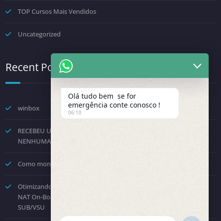
TOP Cursos Mais Vendidos
Uncategorized
Recent Posts
Olá tudo bem se for
emergência conte conosco !
winbox
06:10
RECEBEU UMA NOTIFICAÇÃO DA FENINFRA? NÃO TOME
NENHUMA DECISÃO POR PRESSÃO.
Como montar um provedor com a Starlink? Passo a passo!
Otimizando o Roteamento e Processamento: Como Desabilitar o
NAT On-Board no Huawei NE8000 e Direcionar para a Placa
SUB/VSU