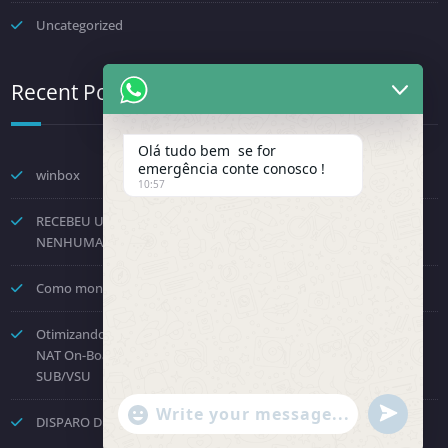
Uncategorized
Recent Posts
Olá tudo bem se for
emergência conte conosco !
winbox
10:57
RECEBEU UMA NOTIFICAÇÃO DA FENINFRA? NÃO TOME
NENHUMA DECISÃO POR PRESSÃO.
Como montar um provedor com a Starlink? Passo a passo!
Otimizando o Roteamento e Processamento: Como Desabilitar o
NAT On-Board no Huawei NE8000 e Direcionar para a Placa
SUB/VSU
"+chaty_settings.lang.emoji_picker+"
undefined
DISPARO DE COBRANÇAS – API OFICIAL WHATSAPP
WhatsApp Message