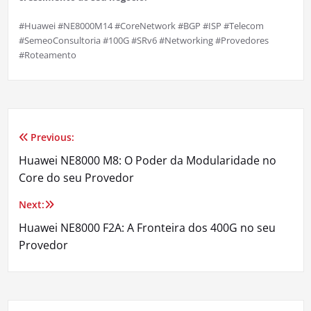
#Huawei #NE8000M14 #CoreNetwork #BGP #ISP #Telecom
#SemeoConsultoria #100G #SRv6 #Networking #Provedores
#Roteamento
Previous:
Navegação
Huawei NE8000 M8: O Poder da Modularidade no
de
Core do seu Provedor
Post
Next:
Huawei NE8000 F2A: A Fronteira dos 400G no seu
Provedor