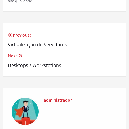
alta qualidade.
Previous:
Navegação
Virtualização de Servidores
de
Next:
Post
Desktops / Workstations
administrador