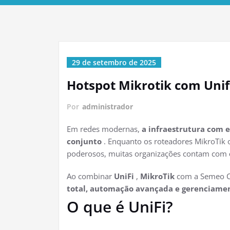
29 de setembro de 2025
Hotspot Mikrotik com Unif
Por
administrador
Em redes modernas,
a infraestrutura com 
conjunto
. Enquanto os roteadores MikroTik
poderosos, muitas organizações contam com
Ao combinar
UniFi
,
MikroTik
com a Semeo Co
total, automação avançada e gerenciamen
O que é UniFi?