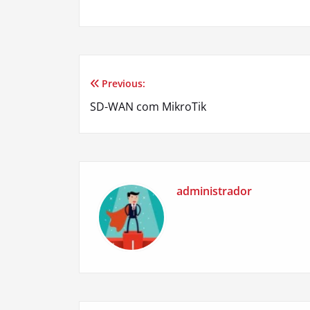
Previous:
Navegação
SD-WAN com MikroTik
de
Post
administrador