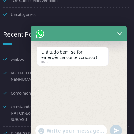
TOP Cursos Mais Vendidos
Uncategorized
Recent Posts
Olá tudo bem se for
emergência conte conosco !
winbox
06:35
RECEBEU UMA NOTIFICAÇÃO DA FENINFRA? NÃO TOME
NENHUMA DECISÃO POR PRESSÃO.
Como montar um provedor com a Starlink? Passo a passo!
Otimizando o Roteamento e Processamento: Como Desabilitar o
NAT On-Board no Huawei NE8000 e Direcionar para a Placa
SUB/VSU
"+chaty_settings.lang.emoji_picker+"
undefined
DISPARO DE COBRANÇAS – API OFICIAL WHATSAPP
WhatsApp Message