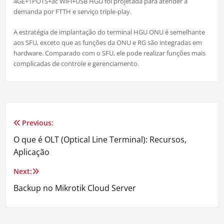
4GE+1POTS+ac WiFi+USB HGU foi projetada para atender a
demanda por FTTH e serviço triple-play.
A estratégia de implantação do terminal HGU ONU é semelhante
aos SFU, exceto que as funções da ONU e RG são integradas em
hardware. Comparado com o SFU, ele pode realizar funções mais
complicadas de controle e gerenciamento.
Previous:
Navegação
O que é OLT (Optical Line Terminal): Recursos,
de
Aplicação
Post
Next:
Backup no Mikrotik Cloud Server