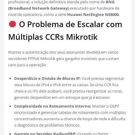
profissional, a solução definitiva atende pelo nome de
BNG
(Broadband Network Gateway)
executado por hardware de
nível de operadora, como a série
Huawei NetEngine NE8000
.
O Problema de Escalar com
Múltiplas CCRs Mikrotik
Manter a autenticação dos seus assinantes dividida em vários
servidores PPPoE Mikrotik gera gargalos invisíveis que custam
caro para a operação:
Desperdício e Divisão de Blocos IP:
Você precisa segmentar
seus blocos de IPv4 e IPv6 entre as caixas. Se uma CCR fica
cheia e os IPs dela acabam, você precisa reorganizar as rotas,
gerando desperdício em um estoque que já é escasso.
Complexidade no Roteamento Interno:
Manter o OSPF
sincronizado e gerenciar tabelas de roteamento com múltiplos
concentradores aumenta a chance de loops de rede e dificulta
o diagnóstico de problemas técnicos.
Gargalo no Servidor Radius/ERP:
Quando o cliente