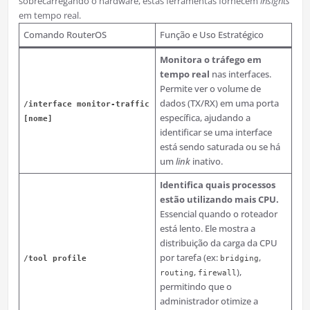
sobrecarregando o hardware, estas ferramentas fornecem
insights
em tempo real.
Comando RouterOS
Função e Uso Estratégico
Monitora o tráfego em
tempo real
nas interfaces.
Permite ver o volume de
dados (TX/RX) em uma porta
/interface monitor-traffic
específica, ajudando a
[nome]
identificar se uma interface
está sendo saturada ou se há
um
link
inativo.
Identifica quais processos
estão utilizando mais CPU.
Essencial quando o roteador
está lento. Ele mostra a
distribuição da carga da CPU
por tarefa (ex:
,
/tool profile
bridging
,
),
routing
firewall
permitindo que o
administrador otimize a