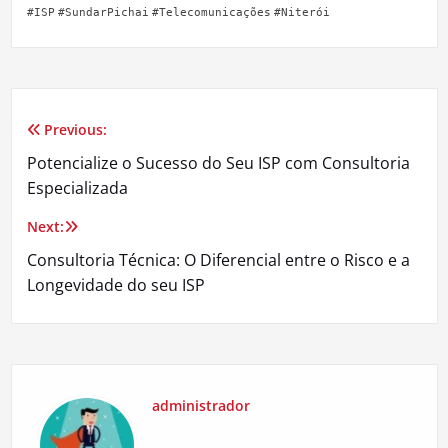
#ISP
#SundarPichai
#Telecomunicações
#Niterói
Previous:
Navegação
Potencialize o Sucesso do Seu ISP com Consultoria
de
Especializada
Post
Next:
Consultoria Técnica: O Diferencial entre o Risco e a
Longevidade do seu ISP
administrador