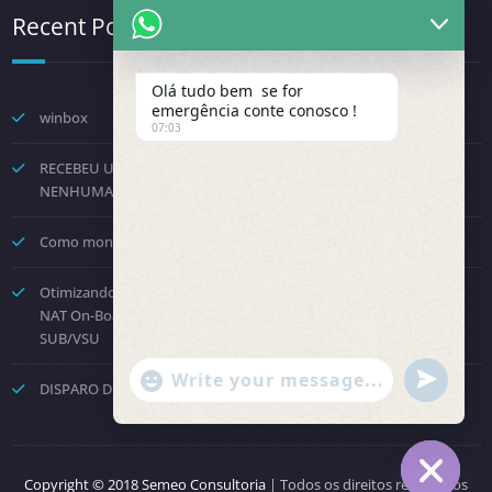
Recent Posts
Olá tudo bem se for
emergência conte conosco !
winbox
07:03
RECEBEU UMA NOTIFICAÇÃO DA FENINFRA? NÃO TOME
NENHUMA DECISÃO POR PRESSÃO.
Como montar um provedor com a Starlink? Passo a passo!
Otimizando o Roteamento e Processamento: Como Desabilitar o
NAT On-Board no Huawei NE8000 e Direcionar para a Placa
SUB/VSU
"+chaty_settings.lang.emoji_picker+"
undefined
DISPARO DE COBRANÇAS – API OFICIAL WHATSAPP
WhatsApp Message
Copyright © 2018 Semeo Consultoria
| Todos os direitos reservados