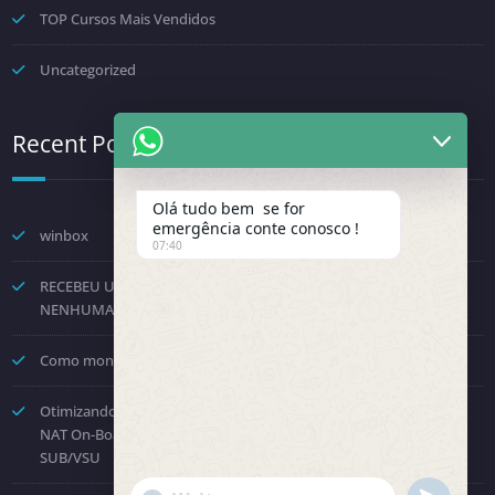
TOP Cursos Mais Vendidos
Uncategorized
Recent Posts
Olá tudo bem se for
emergência conte conosco !
winbox
07:40
RECEBEU UMA NOTIFICAÇÃO DA FENINFRA? NÃO TOME
NENHUMA DECISÃO POR PRESSÃO.
Como montar um provedor com a Starlink? Passo a passo!
Otimizando o Roteamento e Processamento: Como Desabilitar o
NAT On-Board no Huawei NE8000 e Direcionar para a Placa
SUB/VSU