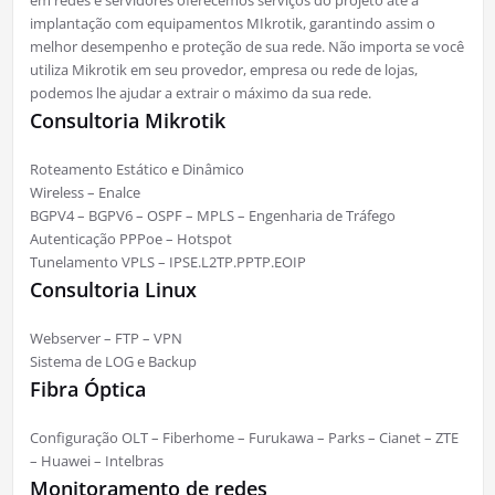
em redes e servidores oferecemos serviços do projeto até a
implantação com equipamentos MIkrotik, garantindo assim o
melhor desempenho e proteção de sua rede. Não importa se você
utiliza Mikrotik em seu provedor, empresa ou rede de lojas,
podemos lhe ajudar a extrair o máximo da sua rede.
Consultoria Mikrotik
Roteamento Estático e Dinâmico
Wireless – Enalce
BGPV4 – BGPV6 – OSPF – MPLS – Engenharia de Tráfego
Autenticação PPPoe – Hotspot
Tunelamento VPLS – IPSE.L2TP.PPTP.EOIP
Consultoria Linux
Webserver – FTP – VPN
Sistema de LOG e Backup
Fibra Óptica
Configuração OLT – Fiberhome – Furukawa – Parks – Cianet – ZTE
– Huawei – Intelbras
Monitoramento de redes