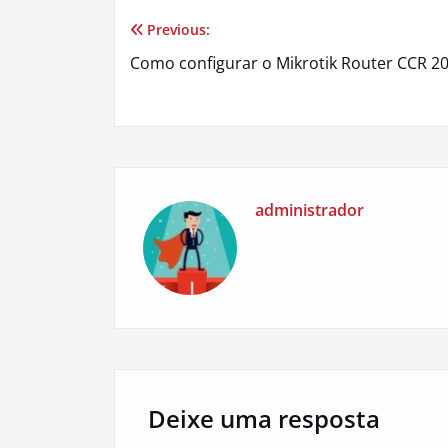
Previous:
Navegação
Como configurar o Mikrotik Router CCR 2
de
Post
administrador
Deixe uma resposta