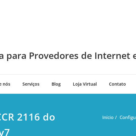
a para Provedores de Internet 
e nós
Serviços
Blog
Loja Virtual
Contato
CR 2116 do
Início
Config
v7