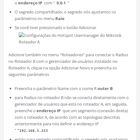
o
endereço IP
com ”
0.0.1
“
O segredo compartilhado, o segredo nós ajustamos os
parâmetros no menu
Raio
Se você tiver pressionado o botão Adicionar
Roteador A
Adicione também no menu “Roteadores” para conectar o Radius
no Roteador B com o gerenciador de usuários instalado no
Roteador A, clique na opção Adicionar Novo e preencha os
seguintes parâmetros
Preencha o parâmetro Name com o nome R
outer B
para Radius no roteador B não se conecta diretamente com o
gerenciador de usuários que está no roteador A, em seguida,
preenche o
endereço IP
que um segmento (conexão direta)
com o roteador A, de acordo com as topologias descritas
anteriormente para nós definir o endereço IP
”
″
192.
168.5.223
então para segredo compartilhado, o segredo nós ajustamos