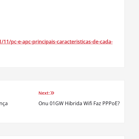
11/pc-e-apc-principais-caracteristicas-de-cada-
Next:
ença
Onu 01GW Hibrida Wifi Faz PPPoE?