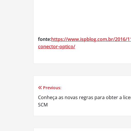
fonte:
https://www.ispblog.com.br/2016/11/
conector-optico/
Previous:
Navegação
Conheça as novas regras para obter a lic
de
SCM
Post