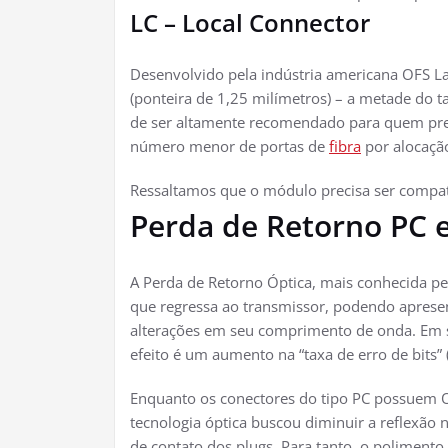
LC – Local Connector
Desenvolvido pela indústria americana OFS La
(ponteira de 1,25 milímetros) – a metade do
de ser altamente recomendado para quem pre
número menor de portas de
fibra
por alocaçã
Ressaltamos que o módulo precisa ser compatív
Perda de Retorno PC 
A Perda de Retorno Óptica, mais conhecida pel
que regressa ao transmissor, podendo apresen
alterações em seu comprimento de onda. Em si
efeito é um aumento na “taxa de erro de bits” 
Enquanto os conectores do tipo PC possuem O
tecnologia óptica buscou diminuir a reflexão
de contato dos plugs. Para tanto, o polimento