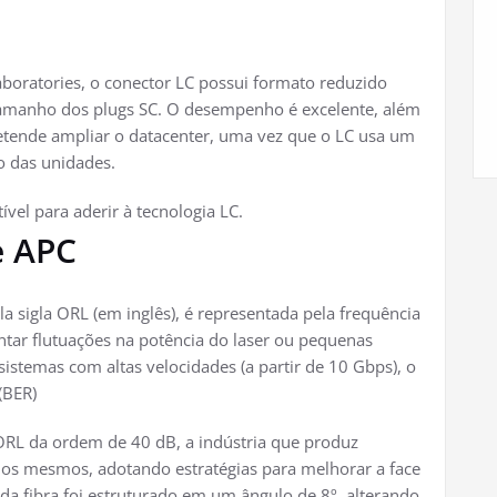
boratories, o conector LC possui formato reduzido
 tamanho dos plugs SC. O desempenho é excelente, além
tende ampliar o datacenter, uma vez que o LC usa um
o das unidades.
el para aderir à tecnologia LC.
e APC
a sigla ORL (em inglês), é representada pela frequência
tar flutuações na potência do laser ou pequenas
stemas com altas velocidades (a partir de 10 Gbps), o
(BER)
RL da ordem de 40 dB, a indústria que produz
 nos mesmos, adotando estratégias para melhorar a face
 da fibra foi estruturado em um ângulo de 8º, alterando