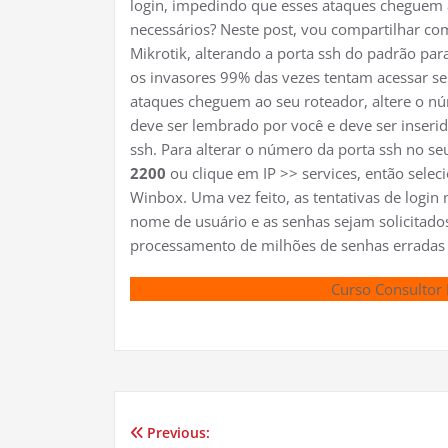
login, impedindo que esses ataques cheguem 
necessários? Neste post, vou compartilhar co
Mikrotik, alterando a porta ssh do padrão pa
os invasores 99% das vezes tentam acessar seu
ataques cheguem ao seu roteador, altere o n
deve ser lembrado por você e deve ser inserid
ssh. Para alterar o número da porta ssh no se
2200
ou clique em IP >> services, então selec
Winbox. Uma vez feito, as tentativas de login
nome de usuário e as senhas sejam solicitado
processamento de milhões de senhas erradas i
Curso Consultor 
Previous:
Navegação