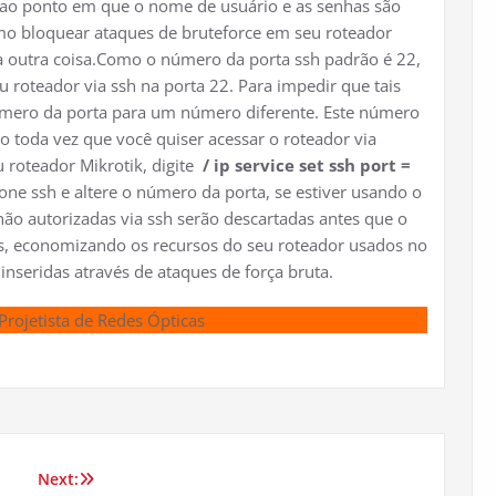
ao ponto em que o nome de usuário e as senhas são
mo bloquear ataques de bruteforce em seu roteador
ra outra coisa.Como o número da porta ssh padrão é 22,
 roteador via ssh na porta 22. Para impedir que tais
úmero da porta para um número diferente. Este número
o toda vez que você quiser acessar o roteador via
u roteador Mikrotik, digite
/ ip service set ssh port =
ione ssh e altere o número da porta, se estiver usando o
 não autorizadas via ssh serão descartadas antes que o
s, economizando os recursos do seu roteador usados ​​no
nseridas através de ataques de força bruta.
Projetista de Redes Ópticas
Next: