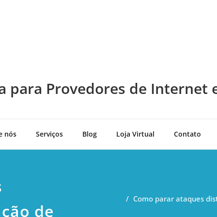
a para Provedores de Internet 
e nós
Serviços
Blog
Loja Virtual
Contato
s
Como parar ataques dist
ação de