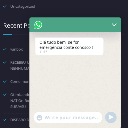
Uncategorized
Recent Posts
Olá tudo bem se for
emergência conte conosco !
winbox
11:17
RECEBEU UMA NOTIFICAÇÃO DA FENINFRA? NÃO TOME
NENHUMA DECISÃO POR PRESSÃO.
Como montar um provedor com a Starlink? Passo a passo!
Otimizando o Roteamento e Processamento: Como Desabilitar o
NAT On-Board no Huawei NE8000 e Direcionar para a Placa
SUB/VSU
"+chaty_settings.lang.emoji_picker+"
undefined
DISPARO DE COBRANÇAS – API OFICIAL WHATSAPP
WhatsApp Message