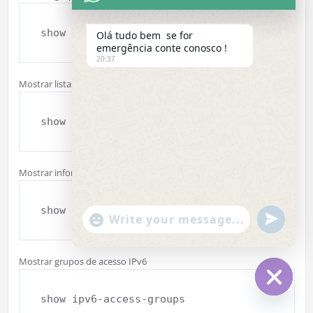
show ipv4-mixed-access-groups
Olá tudo bem se for
emergência conte conosco !
20:37
Mostrar listas de acesso mistas IPv4
show ipv4-mixed-access-lists
Mostrar informações IPv6
show ipv6
"+chaty_settings.lang.emoji_picker+"
undefined
WhatsApp Message
Mostrar grupos de acesso IPv6
show ipv6-access-groups
Hide cha