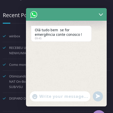
Recent Posts
Olá tudo bem se for
emergência conte conosco !
winbox
09:45
RECEBEU UMA NOTIFICAÇÃO DA FENINFRA? NÃO TOME
NENHUMA DECISÃO POR PRESSÃO.
Como montar um provedor com a Starlink? Passo a passo!
Otimizando o Roteamento e Processamento: Como Desabilitar o
NAT On-Board no Huawei NE8000 e Direcionar para a Placa
SUB/VSU
"+chaty_settings.lang.emoji_picker+"
undefined
DISPARO DE COBRANÇAS – API OFICIAL WHATSAPP
WhatsApp Message