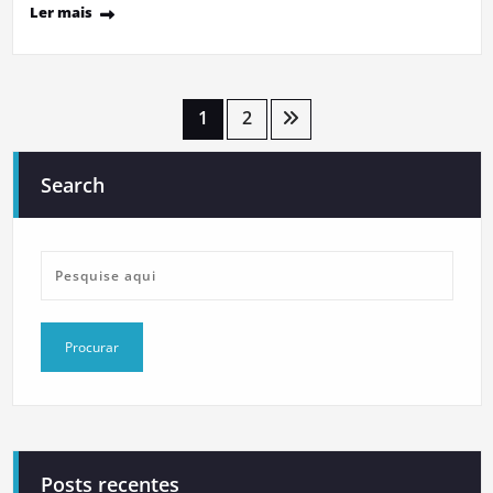
Ler mais
Paginação
1
2
de
Search
posts
Posts recentes