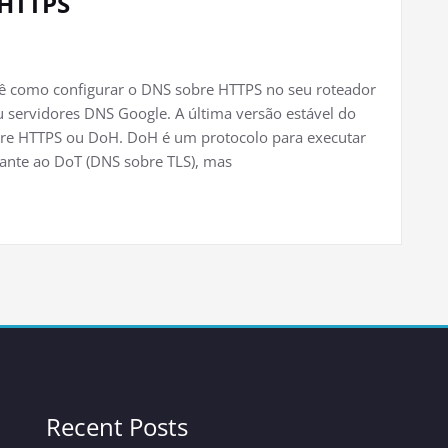
 HTTPS
ocê como configurar o DNS sobre HTTPS no seu roteador
 servidores DNS Google. A última versão estável do
bre HTTPS ou DoH. DoH é um protocolo para executar
ante ao DoT (DNS sobre TLS), mas
Recent Posts