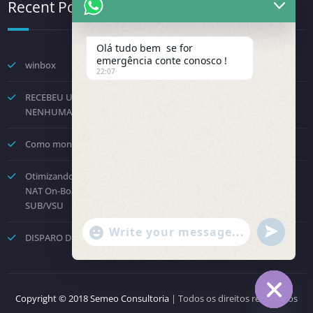
Recent Posts
Olá tudo bem se for
emergência conte conosco !
winbox
22:07
RECEBEU UMA NOTIFICAÇÃO DA FENINFRA? NÃO TOME
NENHUMA DECISÃO POR PRESSÃO.
Como montar um provedor com a Starlink? Passo a passo!
Otimizando o Roteamento e Processamento: Como Desabilitar o
NAT On-Board no Huawei NE8000 e Direcionar para a Placa
SUB/VSU
"+chaty_settings.lang.emoji_picker+"
undefined
DISPARO DE COBRANÇAS – API OFICIAL WHATSAPP
WhatsApp Message
Copyright © 2018 Semeo Consultoria
| Todos os direitos reservados