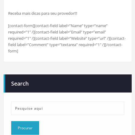
Receba mais dicas para seu provedor!!!
[contact-form][contact-field label=”Name” type=”name”
required=”1″ /][contact-field label=”Email” type=”email”
required=”1″ /][contact-field label=”Website” type=”url” /][contact-
field label=”Comment” type=”textarea” required=”1″ /][/contact-
form]
Search