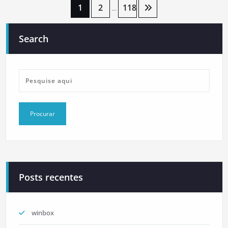
Paginação
1
2
118
…
de
Search
posts
Posts recentes
winbox