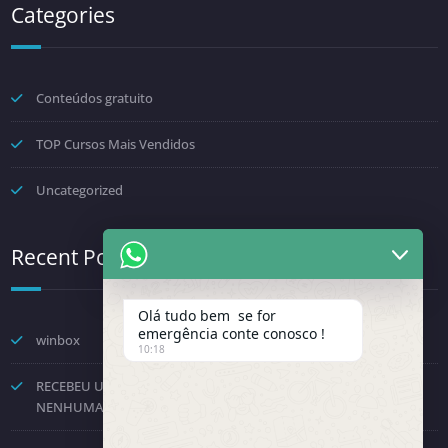
Categories
Conteúdos gratuito
TOP Cursos Mais Vendidos
Uncategorized
Recent Posts
Olá tudo bem se for
emergência conte conosco !
winbox
10:18
RECEBEU UMA NOTIFICAÇÃO DA FENINFRA? NÃO TOME
NENHUMA DECISÃO POR PRESSÃO.