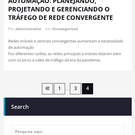
AUTOMAÇÃO: PLANEJANDO,
PROJETANDO E GERENCIANDO O
TRÁFEGO DE REDE CONVERGENTE
Por
administrador
em
Uncategorized
Redes móveis e centrais convergentes aumentam a necessidade
de automação
Por diferentes razões, as redes principais e móveis lidaram bem
com os picos e vales de tráfego da era da pandemia.
Paginação
1
3
4
…
de
Search
posts