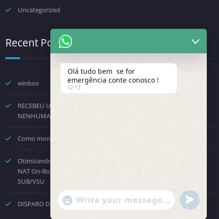
Uncategorized
Recent Posts
Olá tudo bem se for
emergência conte conosco !
winbox
12:13
RECEBEU UMA NOTIFICAÇÃO DA FENINFRA? NÃO TOME
NENHUMA DECISÃO POR PRESSÃO.
Como montar um provedor com a Starlink? Passo a passo!
Otimizando o Roteamento e Processamento: Como Desabilitar o
NAT On-Board no Huawei NE8000 e Direcionar para a Placa
SUB/VSU
"+chaty_settings.lang.emoji_picker+"
undefined
DISPARO DE COBRANÇAS – API OFICIAL WHATSAPP
WhatsApp Message